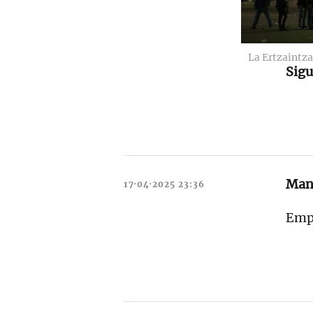
La Ertzaintz
Sigu
Man
17·04·2025 23:36
Empa