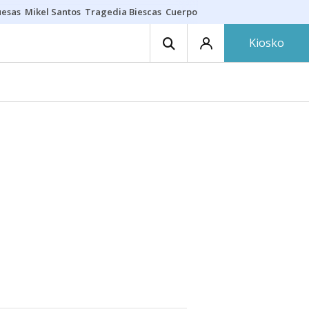
uesas
Mikel Santos
Tragedia Biescas
Cuerpo ría
Inmigración Bizkaia
Kiosko