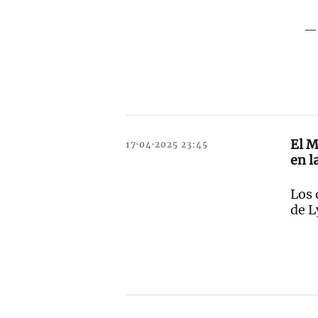
— 
El M
17·04·2025 23:45
en l
Los 
de L