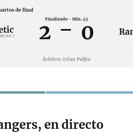
uartos de final
Finalizado - Min. 45
2
0
etic
Ra
S (80`)
Árbitro: Irfan Peljto
angers, en directo