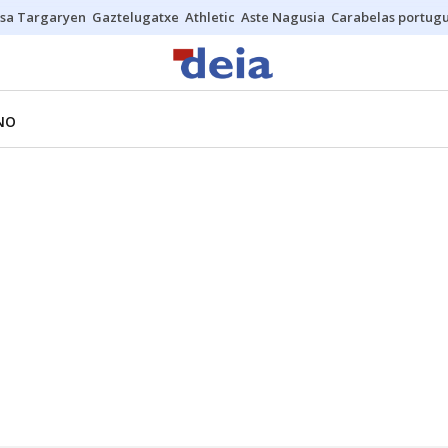
sa Targaryen
Gaztelugatxe
Athletic
Aste Nagusia
Carabelas portug
NO