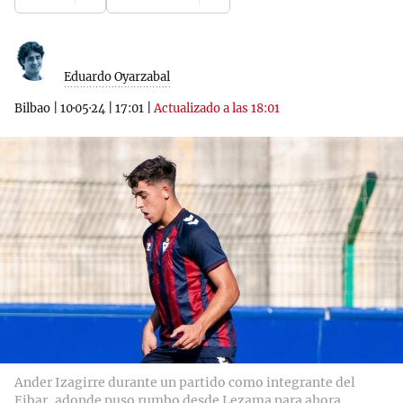
Eduardo Oyarzabal
Bilbao
|
10·05·24
|
17:01
|
Actualizado a las 18:01
Ander Izagirre durante un partido como integrante del
Eibar, adonde puso rumbo desde Lezama para ahora