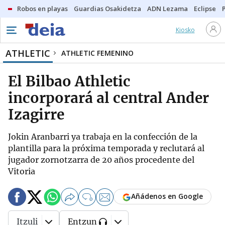
Robos en playas
Guardias Osakidetza
ADN Lezama
Eclipse
Kiosko
ATHLETIC
ATHLETIC FEMENINO
El Bilbao Athletic
incorporará al central Ander
Izagirre
Jokin Aranbarri ya trabaja en la confección de la
plantilla para la próxima temporada y reclutará al
jugador zornotzarra de 20 años procedente del
Vitoria
Añádenos en Google
0
Itzuli
Entzun