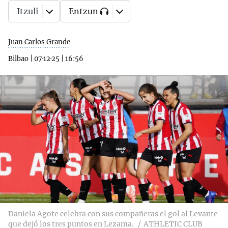
Itzuli
Entzun
Juan Carlos Grande
Bilbao
|
07·12·25
|
16:56
Daniela Agote celebra con sus compañeras el gol al Levante
que dejó los tres puntos en Lezama.
ATHLETIC CLUB