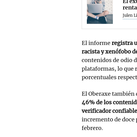
El ex
renta
Julen L
El informe
registra 
racista y xenófobo d
contenidos de odio d
plataformas, lo que
porcentuales respect
El Oberaxe también 
46% de los contenido
verificador confiabl
incremento de doce 
febrero.