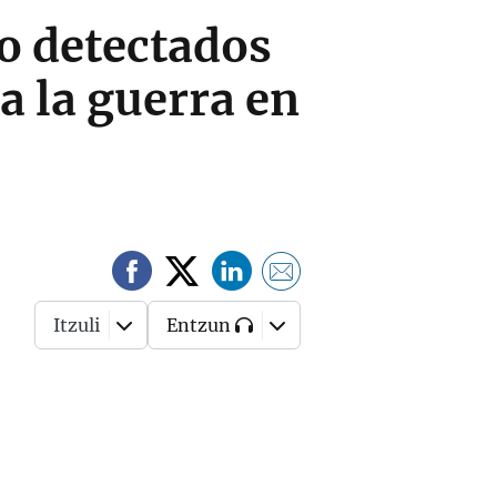
io detectados
a la guerra en
Itzuli
Entzun