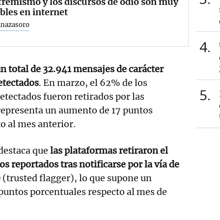
tremismo y los discursos de odio son muy
bles en internet
inazasoro
4
un total de 32.941 mensajes de carácter
etectados
. En marzo, el 62% de los
5
etectados fueron retirados por las
 representa un aumento de 17 puntos
o al mes anterior.
destaca que
las plataformas retiraron el
s reportados tras notificarse por la vía de
e
(trusted flagger), lo que supone un
puntos porcentuales respecto al mes de