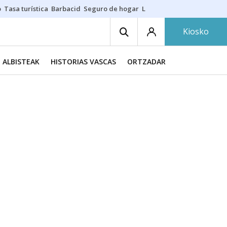
o
Tasa turística
Barbacid
Seguro de hogar
Lío Athletic-Osasuna
Mast
Kiosko
ALBISTEAK
HISTORIAS VASCAS
ORTZADAR