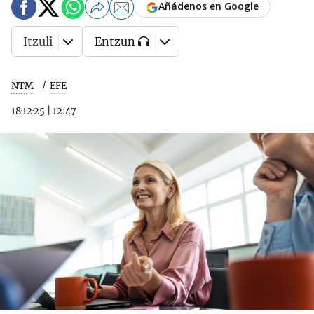
Añádenos en Google
Itzuli
Entzun
NTM
EFE
18·12·25
|
12:47