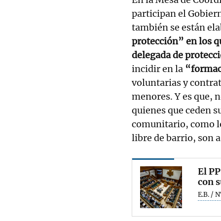
participan el Gobiern
también se están el
protección” en los qu
delegada de protecci
incidir en la
“formac
voluntarias y contra
menores. Y es que, n
quienes que ceden su
comunitario, como l
libre de barrio, son 
El PP
con s
E.B. / 