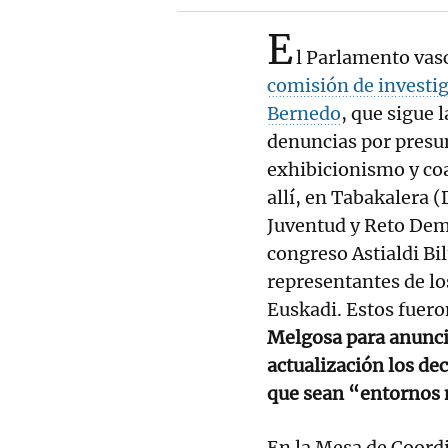
E
l Parlamento vasc
comisión de investig
Bernedo
, que sigue l
denuncias por presun
exhibicionismo y co
allí, en Tabakalera (
Juventud y Reto Demo
congreso Astialdi Bil
representantes de lo
Euskadi. Estos fuero
Melgosa para anuncia
actualización los dec
que sean “entornos 
En la Mesa de Coordi