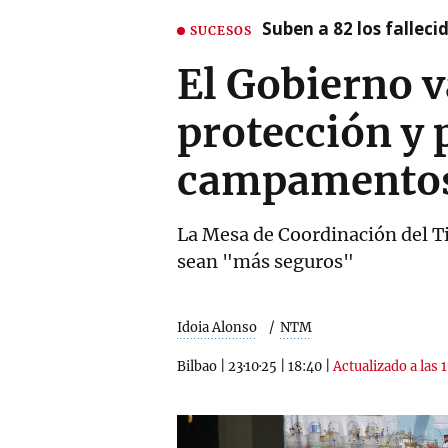
Suben a 82 los fallec
SUCESOS
El Gobierno v
protección y 
campamento
La Mesa de Coordinación del Ti
sean "más seguros"
Idoia Alonso
NTM
Bilbao
|
23·10·25
|
18:40
|
Actualizado a las 