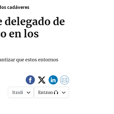
 dos cadáveres
e delegado de
o en los
antizar que estos entornos
Itzuli
Entzun