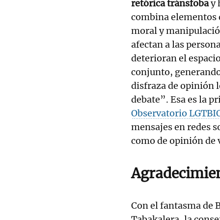
retórica tránsfoba
y
combina elementos d
moral y manipulació
afectan a las person
deterioran el espacio
conjunto, generando 
disfraza de opinión 
debate”. Esa es la pr
Observatorio LGTBIQ
mensajes en redes so
como de opinión de v
Agradecimien
Con el fantasma de 
Tabakalera, la conse