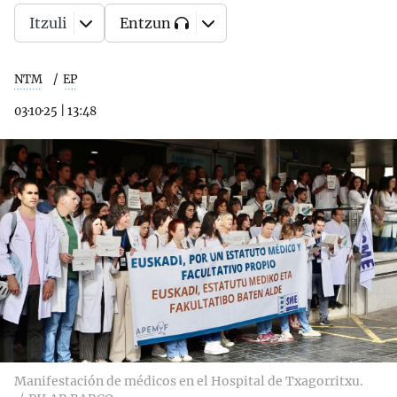
Itzuli
Entzun
NTM
EP
03·10·25
|
13:48
Manifestación de médicos en el Hospital de Txagorritxu.