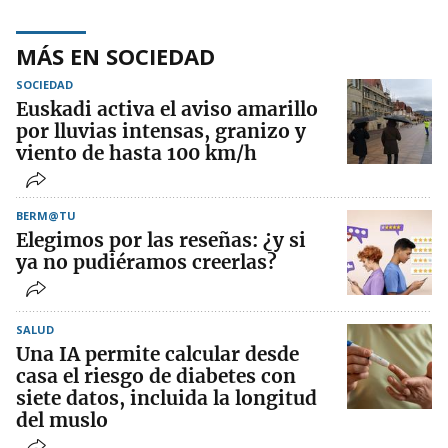
MÁS EN SOCIEDAD
SOCIEDAD
Euskadi activa el aviso amarillo
por lluvias intensas, granizo y
viento de hasta 100 km/h
BERM@TU
Elegimos por las reseñas: ¿y si
ya no pudiéramos creerlas?
SALUD
Una IA permite calcular desde
casa el riesgo de diabetes con
siete datos, incluida la longitud
del muslo