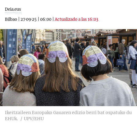
Deia.eus
Bilbao
|
27·09·25
|
06:00
|
Actualizado a las 16:03
Ikertzaileen Europako Gauaren edizio berri bat ospatuko du
EHUk.
UPV/EHU