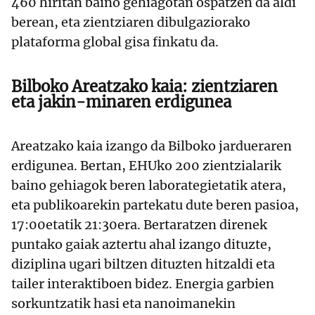
460 hiritan baino gehiagotan ospatzen da aldi
berean, eta zientziaren dibulgaziorako
plataforma global gisa finkatu da.
Bilboko Areatzako kaia: zientziaren
eta jakin-minaren erdigunea
Areatzako kaia izango da Bilboko jardueraren
erdigunea. Bertan, EHUko 200 zientzialarik
baino gehiagok beren laborategietatik atera,
eta publikoarekin partekatu dute beren pasioa,
17:00etatik 21:30era. Bertaratzen direnek
puntako gaiak aztertu ahal izango dituzte,
diziplina ugari biltzen dituzten hitzaldi eta
tailer interaktiboen bidez. Energia garbien
sorkuntzatik hasi eta nanoimanekin