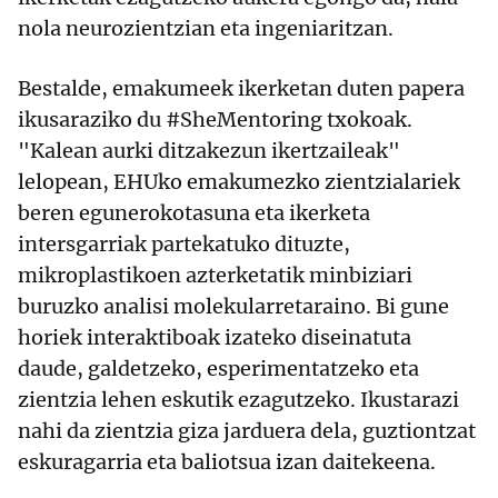
nola neurozientzian eta ingeniaritzan.
Bestalde, emakumeek ikerketan duten papera
ikusaraziko du #SheMentoring txokoak.
"Kalean aurki ditzakezun ikertzaileak"
lelopean, EHUko emakumezko zientzialariek
beren egunerokotasuna eta ikerketa
intersgarriak partekatuko dituzte,
mikroplastikoen azterketatik minbiziari
buruzko analisi molekularretaraino. Bi gune
horiek interaktiboak izateko diseinatuta
daude, galdetzeko, esperimentatzeko eta
zientzia lehen eskutik ezagutzeko. Ikustarazi
nahi da zientzia giza jarduera dela, guztiontzat
eskuragarria eta baliotsua izan daitekeena.