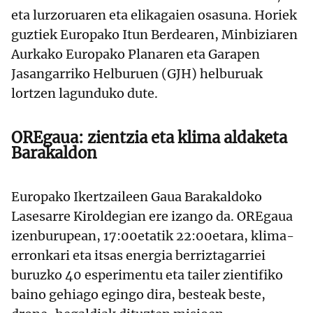
eta lurzoruaren eta elikagaien osasuna. Horiek
guztiek Europako Itun Berdearen, Minbiziaren
Aurkako Europako Planaren eta Garapen
Jasangarriko Helburuen (GJH) helburuak
lortzen lagunduko dute.
OREgaua: zientzia eta klima aldaketa
Barakaldon
Europako Ikertzaileen Gaua Barakaldoko
Lasesarre Kiroldegian ere izango da. OREgaua
izenburupean, 17:00etatik 22:00etara, klima-
erronkari eta itsas energia berriztagarriei
buruzko 40 esperimentu eta tailer zientifiko
baino gehiago egingo dira, besteak beste,