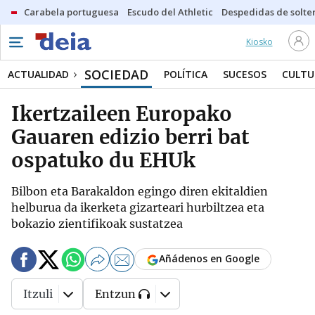
Carabela portuguesa
Escudo del Athletic
Despedidas de solte
Kiosko
SOCIEDAD
ACTUALIDAD
POLÍTICA
SUCESOS
CULTU
Ikertzaileen Europako
Gauaren edizio berri bat
ospatuko du EHUk
Bilbon eta Barakaldon egingo diren ekitaldien
helburua da ikerketa gizarteari hurbiltzea eta
bokazio zientifikoak sustatzea
Añádenos en Google
Itzuli
Entzun