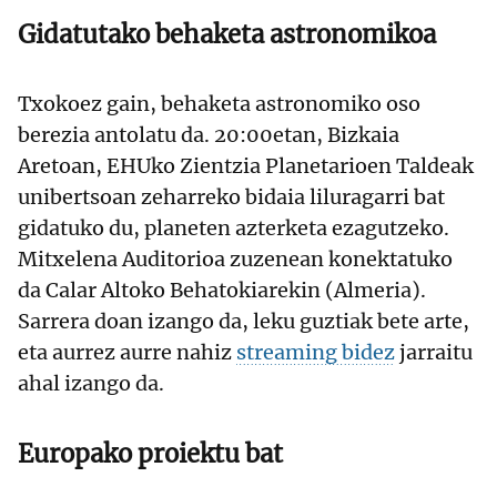
Gidatutako behaketa astronomikoa
Txokoez gain, behaketa astronomiko oso
berezia antolatu da. 20:00etan, Bizkaia
Aretoan, EHUko Zientzia Planetarioen Taldeak
unibertsoan zeharreko bidaia liluragarri bat
gidatuko du, planeten azterketa ezagutzeko.
Mitxelena Auditorioa zuzenean konektatuko
da Calar Altoko Behatokiarekin (Almeria).
Sarrera doan izango da, leku guztiak bete arte,
eta aurrez aurre nahiz
streaming bidez
jarraitu
ahal izango da.
Europako proiektu bat