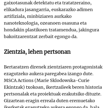
gaixotasunak detektatu eta tratatzeraino,
elikadura jasangarria, euskarazko adimen
artifiziala, minbiziaren aurkako
nanoteknologia, ozeanoen osasuna eta
hondakin plastikoen tratamendua, jakingura
bakoitzarentzat zerbait egongo da.
Zientzia, lehen pertsonan
Bertaratzen direnek zientziaren protagonistak
ezagutzeko aukera paregabea izango dute.
MSCA Actions (Marie Sklodowska-Curie
Ekintzak) txokoan, ikertzaileek beren historia
pertsonalak eta proiektuak erakutsiko dituzte.
Gizartean eragin erreala duten eremuetako
ikerketak ezagutzeko aukera egongo da, hala