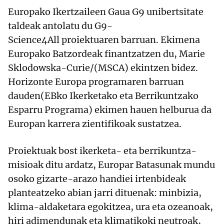
Europako Ikertzaileen Gaua G9 unibertsitate
taldeak antolatu du G9-
Science4All proiektuaren barruan. Ekimena
Europako Batzordeak finantzatzen du, Marie
Sklodowska-Curie/(MSCA) ekintzen bidez.
Horizonte Europa programaren barruan
dauden(EBko Ikerketako eta Berrikuntzako
Esparru Programa) ekimen hauen helburua da
Europan karrera zientifikoak sustatzea.
Proiektuak bost ikerketa- eta berrikuntza-
misioak ditu ardatz, Europar Batasunak mundu
osoko gizarte-arazo handiei irtenbideak
planteatzeko abian jarri dituenak: minbizia,
klima-aldaketara egokitzea, ura eta ozeanoak,
hiri adimendunak eta klimatikoki neutroak,