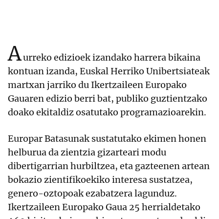
A
urreko edizioek izandako harrera bikaina
kontuan izanda, Euskal Herriko Unibertsiateak
martxan jarriko du Ikertzaileen Europako
Gauaren edizio berri bat, publiko guztientzako
doako ekitaldiz osatutako programazioarekin.
Europar Batasunak sustatutako ekimen honen
helburua da zientzia gizarteari modu
dibertigarrian hurbiltzea, eta gazteenen artean
bokazio zientifikoekiko interesa sustatzea,
genero-oztopoak ezabatzera lagunduz.
Ikertzaileen Europako Gaua 25 herrialdetako