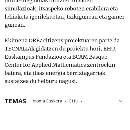
drone-hegaldiak dituzten misioen
simulazioak, itsaspeko roboten erabilera eta
lehiaketa igerilekuetan, txikigunean eta gamer
gunean.
Ekimena ORE4citizens proiektuaren parte da.
TECNALIAk gidatzen du proiektu hori, EHU,
Euskampus Fundazioa eta BCAM Basque
Center for Applied Mathematics zentroekin
batera, eta itsas energia berriztagarriak
sustatzea du helburu nagusi.
TEMAS
Idioma Euskera
EHU
Euskal Herriko Unibertsitatea