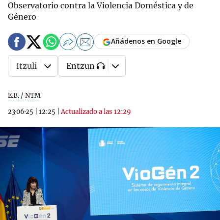
Observatorio contra la Violencia Doméstica y de
Género
Añádenos en Google
Itzuli
Entzun
E.B. / NTM
23·06·25
|
12:25
|
Actualizado a las 12:29