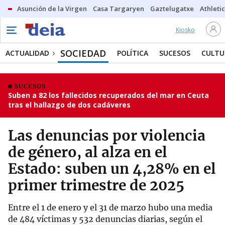
Asunción de la Virgen
Casa Targaryen
Gaztelugatxe
Athletic
Kiosko
SOCIEDAD
ACTUALIDAD
POLÍTICA
SUCESOS
CULTU
SUCESOS
Suben a 82 los fallecidos recuperados del mar en Ceuta
tras el hallazgo de dos cadáveres
Las denuncias por violencia
de género, al alza en el
Estado: suben un 4,28% en el
primer trimestre de 2025
Entre el 1 de enero y el 31 de marzo hubo una media
de 484 víctimas y 532 denuncias diarias, según el