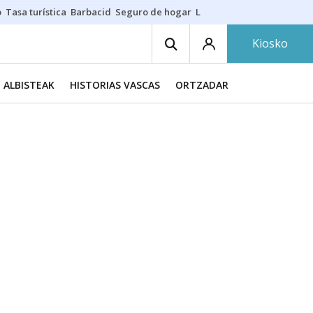
o
Tasa turística
Barbacid
Seguro de hogar
Lío Athletic-Osasuna
Mast
Kiosko
ALBISTEAK
HISTORIAS VASCAS
ORTZADAR