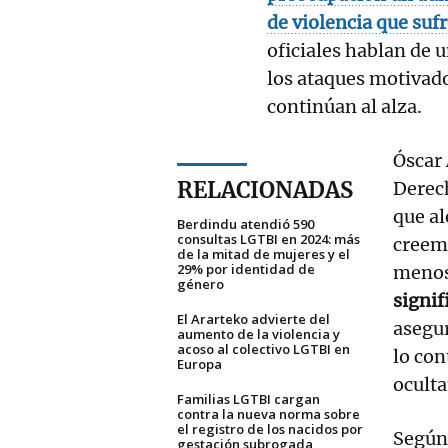
de violencia que suf
oficiales hablan de u
los ataques motivado
continúan al alza.
Óscar 
RELACIONADAS
Derec
que al
Berdindu atendió 590
consultas LGTBI en 2024: más
creem
de la mitad de mujeres y el
29% por identidad de
menos
género
signif
El Ararteko advierte del
asegu
aumento de la violencia y
acoso al colectivo LGTBI en
lo con
Europa
oculta
Familias LGTBI cargan
contra la nueva norma sobre
el registro de los nacidos por
Según 
gestación subrogada