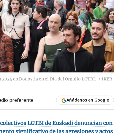
 2024 en Donostia en el Día del Orgullo LGTBI.
IKER
dio preferente
Añádenos en Google
y colectivos LGTBI de Euskadi denuncian con
nto significativo de las agresiones y actos