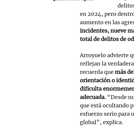
delito
en 2024, pero dentro
aumento en las agre
incidentes, nueve m
total de delitos de od
Arroyuelo advierte q
reflejan la verdade
recuerda que
más del
orientación o identi
dificulta enormemen
adecuada.
“Desde nue
que está ocultando p
esfuerzo serio para 
global”, explica.