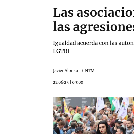
Las asociaci
las agresiones
Igualdad acuerda con las auton
LGTBI
Javier Alonso
NTM
22·06·25
|
09:00