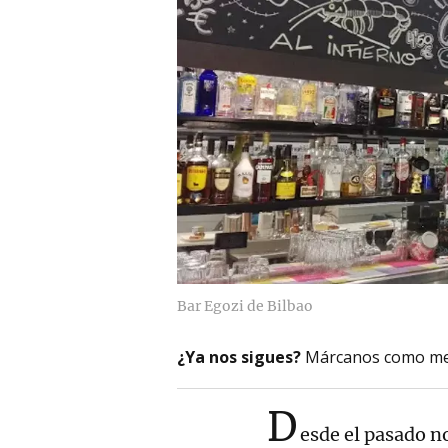
Bar Egozi de Bilbao
¿Ya nos sigues?
Márcanos como me
D
esde el pasado n