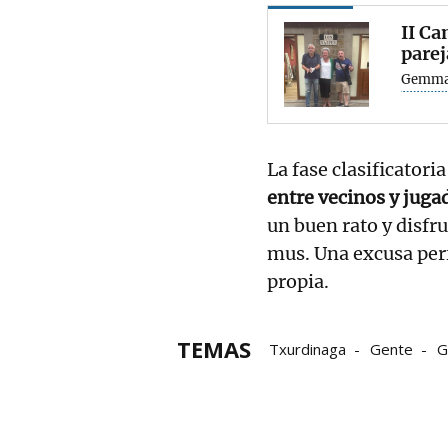
II Ca
parej
Gemma
La fase clasificatori
entre vecinos y jugad
un buen rato y disfru
mus. Una excusa perf
propia.
TEMAS
Txurdinaga
Gente
G
famosas
Participación
Campeonato de Mus