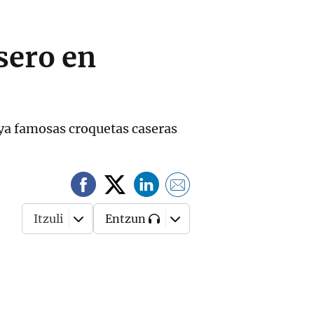
sero en
 ya famosas croquetas caseras
Itzuli
Entzun