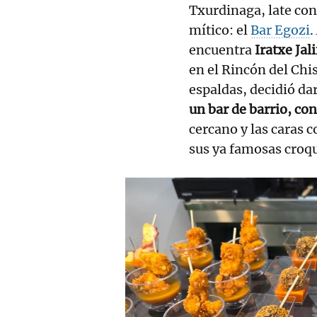
Txurdinaga, late co
mítico: el
Bar Egozi
.
encuentra
Iratxe Jali
en el Rincón del Chi
espaldas, decidió dar
un bar de barrio, co
cercano y las caras 
sus ya famosas croqu