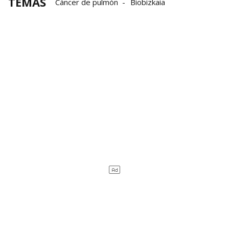
TEMAS
Cáncer de pulmón
Biobizkaia