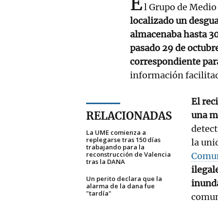
E
l Grupo de Medio 
localizado un desgua
almacenaba hasta 30
pasado 29 de octubre
correspondiente para 
información facilita
El rec
RELACIONADAS
una me
detect
La UME comienza a
replegarse tras 150 días
la uni
trabajando para la
reconstrucción de Valencia
Comun
tras la DANA
ilegal
Un perito declara que la
inund
alarma de la dana fue
"tardía"
comun