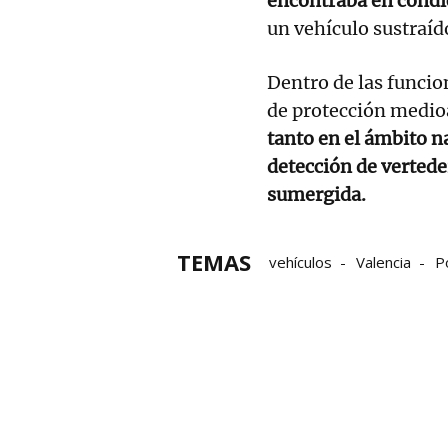
encontraba en condi
un vehículo sustraíd
Dentro de las funcion
de protección medio
tanto en el ámbito n
detección de vertede
sumergida.
TEMAS
vehículos
Valencia
Po
DANA
Ilegalidad