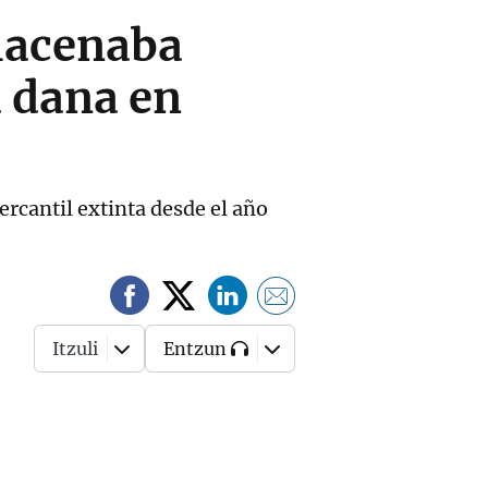
macenaba
a dana en
ercantil extinta desde el año
Itzuli
Entzun