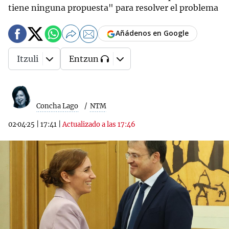
tiene ninguna propuesta" para resolver el problema
Añádenos en Google
Itzuli
Entzun
Concha Lago
NTM
02·04·25
|
17:41
|
Actualizado a las 17:46