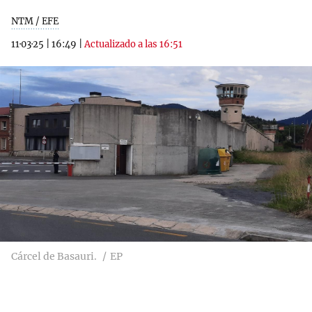
NTM / EFE
11·03·25
|
16:49
|
Actualizado a las 16:51
Cárcel de Basauri.
EP