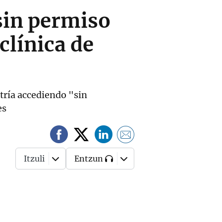
sin permiso
clínica de
atría accediendo "sin
es
Itzuli
Entzun