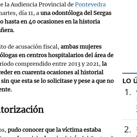
de la Audiencia Provincial de
Pontevedra
rtes, día 11, a
una odontóloga del Sergas
o hasta en 40 ocasiones en la historia
añera.
to de acusación fiscal,
ambas mujeres
logas en centros hospitalarios del área de
riodo comprendido entre 2013 y 2021,
la
ceder en cuarenta ocasiones al historial
LO 
 sin que esta se lo solicitase y pese a que no
ente.
1
utorización
2
os,
pudo conocer que la víctima estaba