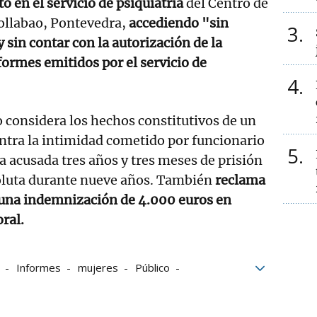
o en el servicio de psiquiatría
del Centro de
ollabao, Pontevedra,
accediendo "sin
3
y sin contar con la autorización de la
formes emitidos por el servicio de
4
o considera los hechos constitutivos de un
ntra la intimidad cometido por funcionario
5
la acusada tres años y tres meses de prisión
soluta durante nueve años. También
reclama
 una indemnización de 4.000 euros en
ral.
Informes
mujeres
Público