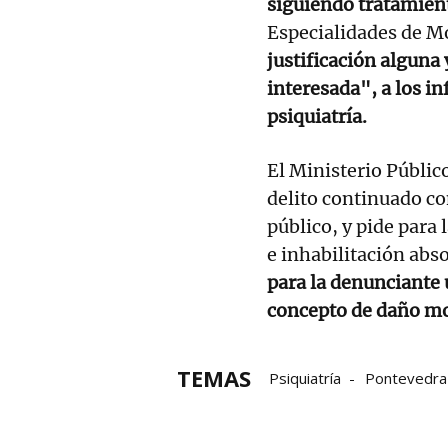
siguiendo tratamient
Especialidades de M
justificación alguna 
interesada", a los in
psiquiatría.
El Ministerio Públic
delito continuado co
público, y pide para 
e inhabilitación ab
para la denunciante
concepto de daño mo
TEMAS
Psiquiatría
Pontevedra
Inhabilitación
médicos