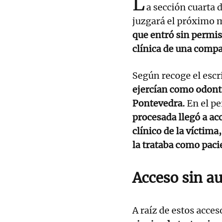
L
a sección cuarta 
juzgará el próximo ma
que entró sin permis
clínica de una comp
Según recoge el escri
ejercían como odontó
Pontevedra.
En el pe
procesada llegó a ac
clínico de la víctima,
la trataba como paci
Acceso sin a
A raíz de estos acces