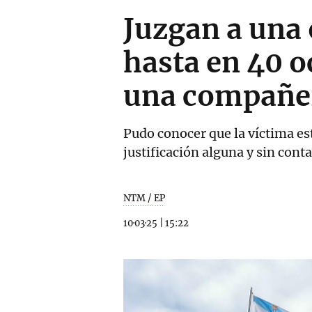
Juzgan a una
hasta en 40 oc
una compañe
Pudo conocer que la víctima es
justificación alguna y sin cont
NTM / EP
10·03·25
|
15:22