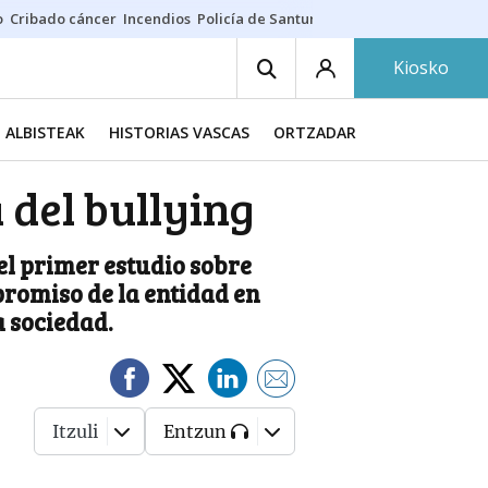
o
Cribado cáncer
Incendios
Policía de Santurtzi
Aeropuerto de Bilba
Kiosko
ALBISTEAK
HISTORIAS VASCAS
ORTZADAR
a del bullying
el primer estudio sobre
romiso de la entidad en
 sociedad.
Itzuli
Entzun