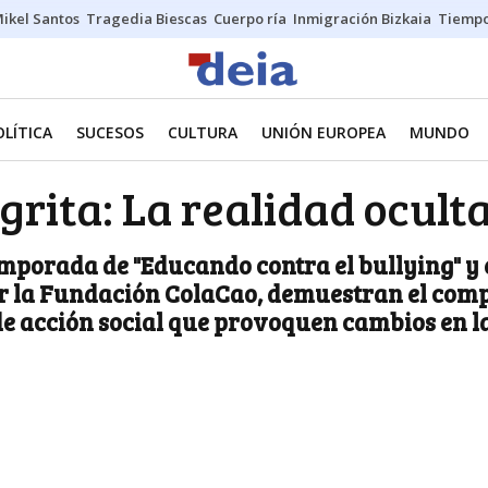
ikel Santos
Tragedia Biescas
Cuerpo ría
Inmigración Bizkaia
Tiemp
OLÍTICA
SUCESOS
CULTURA
UNIÓN EUROPEA
MUNDO
 grita: La realidad ocult
emporada de "Educando contra el bullying" y 
or la Fundación ColaCao, demuestran el comp
e acción social que provoquen cambios en la