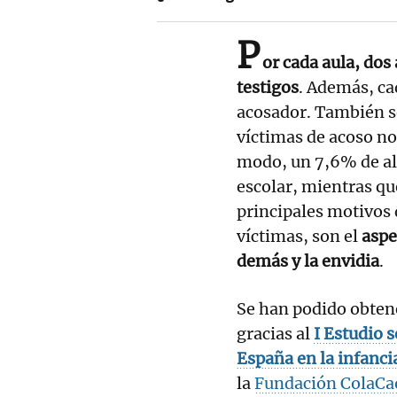
P
or cada aula, dos
testigos
. Además, ca
acosador. También se
víctimas de acoso no
modo, un 7,6% de al
escolar, mientras qu
principales motivos 
víctimas, son el
aspec
demás y la envidia
.
Se han podido obtene
gracias al
I Estudio s
España en la infanci
la
Fundación ColaCa