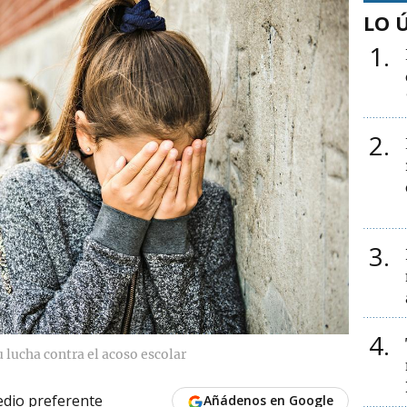
LO 
1
2
3
4
 lucha contra el acoso escolar
dio preferente
Añádenos en Google