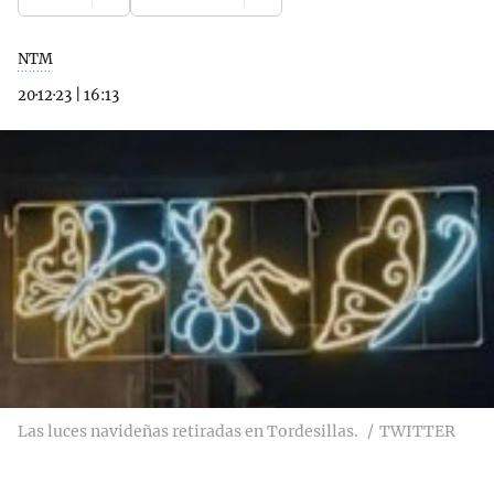
NTM
20·12·23
|
16:13
Las luces navideñas retiradas en Tordesillas.
TWITTER