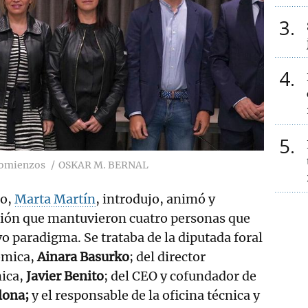
3
4
5
comienzos
OSKAR M. BERNAL
io,
Marta Martín
, introdujo, animó y
ión que mantuvieron cuatro personas que
o paradigma. Se trataba de la diputada foral
ómica,
Ainara Basurko
; del director
nica,
Javier Benito
; del CEO y cofundador de
lona;
y el responsable de la oficina técnica y