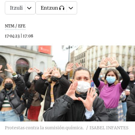
Itzuli
Entzun
NTM / EFE
17·04·23
|
17:08
Protestas contra la sumisión química.
ISABEL INFANTES