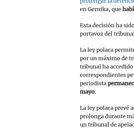
prolongar la detenci
en Gernika, que
habí
Esta decisión ha sid
portavoz del tribunal
La ley polaca permit
por un máximo de tre
tribunal ha accedido 
correspondientes pet
periodista
permanece
mayo.
La ley polaca prevé 
prolonga durante más
un tribunal de apela