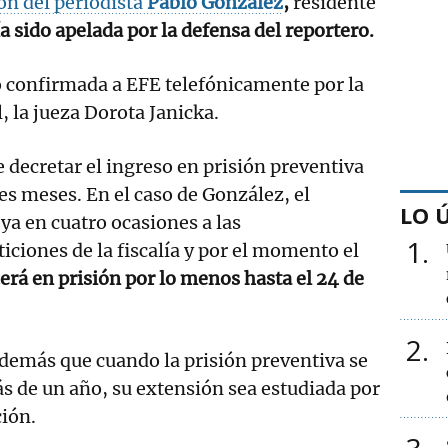
ón del periodista
Pablo González
,
residente
a sido apelada por la defensa del reportero.
o confirmada a EFE telefónicamente por la
, la jueza Dorota Janicka.
e decretar el ingreso en prisión preventiva
s meses. En el caso de González, el
LO 
ya en cuatro ocasiones a las
1
iciones de la fiscalía y por el momento el
rá en prisión por lo menos hasta el 24 de
2
además que cuando la prisión preventiva se
 de un año, su extensión sea estudiada por
ción.