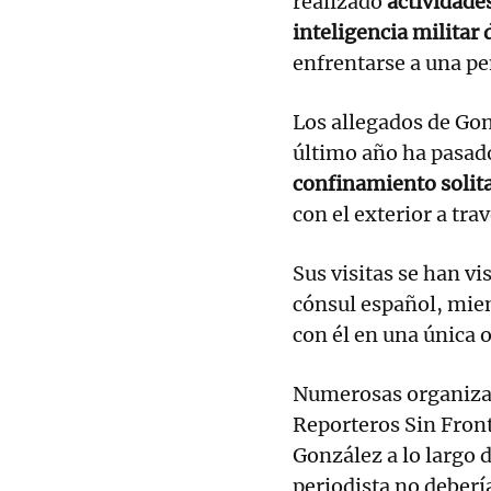
realizado
actividades
inteligencia militar 
enfrentarse a una pe
Los allegados de Gon
último año ha pasad
confinamiento solit
con el exterior a trav
Sus visitas se han vi
cónsul español, mien
con él en una única 
Numerosas organizaci
Reporteros Sin Front
González a lo largo 
periodista no deberí