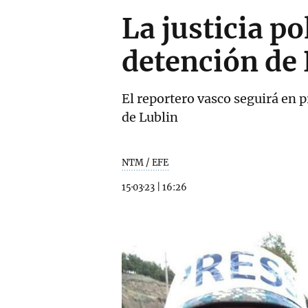
La justicia p
detención de
El reportero vasco seguirá en p
de Lublin
NTM / EFE
15·03·23
|
16:26