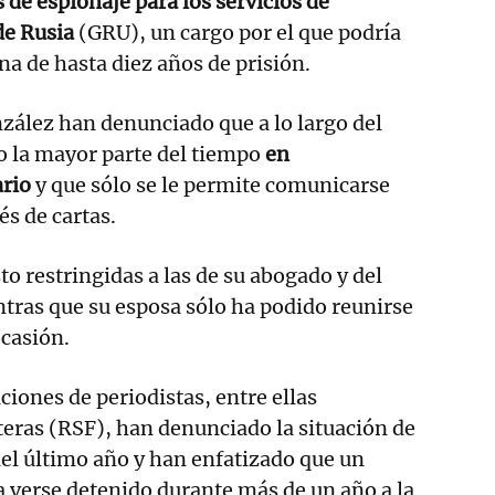
 de espionaje para los servicios de
de Rusia
(GRU), un cargo por el que podría
na de hasta diez años de prisión.
zález han denunciado que a lo largo del
o la mayor parte del tiempo
en
ario
y que sólo se le permite comunicarse
és de cartas.
sto restringidas a las de su abogado y del
tras que su esposa sólo ha podido reunirse
ocasión.
ones de periodistas, entre ellas
eras (RSF), han denunciado la situación de
del último año y han enfatizado que un
a verse detenido durante más de un año a la