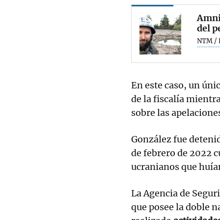
Amnis
del p
NTM / 
En este caso, un úni
de la fiscalía mient
sobre las apelacione
González fue detenid
de febrero de 2022 c
ucranianos que huían
La Agencia de Seguri
que posee la doble n