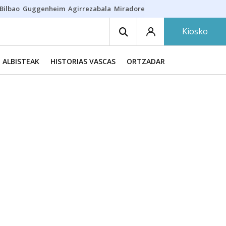
Bilbao
Guggenheim
Agirrezabala
Miradores en Bilbao
Arrese
Sequí
Kiosko
ALBISTEAK
HISTORIAS VASCAS
ORTZADAR