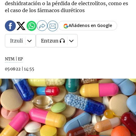
deshidratación o la pérdida de electrolitos, como es
el caso de los fármacos diuréticos
Añádenos en Google
Itzuli
Entzun
NTM | EP
05·08·22
|
14:55