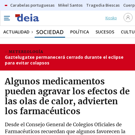
Carabelas portuguesas
Mikel Santos
Tragedia Biescas
Cuerp
Kiosko
SOCIEDAD
ACTUALIDAD
POLÍTICA
SUCESOS
CULTU
METEREOLOGÍA
Gaztelugatxe permanecerá cerrado durante el eclipse
para evitar colapsos
Algunos medicamentos
pueden agravar los efectos de
las olas de calor, advierten
los farmacéuticos
Desde el Consejo General de Colegios Oficiales de
Farmacéuticos recuerdan que algunos favorecen la