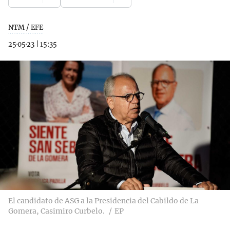
NTM / EFE
25·05·23
|
15:35
El candidato de ASG a la Presidencia del Cabildo de La
Gomera, Casimiro Curbelo.
EP