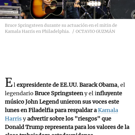
Bruce Springsteen durante su actuación en el mitin de
Kamala Harris en Philadelphia.
OCTAVIO GUZMÁN
E
l
expresidente de EE.UU.
Barack Obama
, el
legendario
Bruce Springsteen
y el i
nfluyente
músico John Legend unieron sus voces este
lunes en Filadelfia para respaldar a
Kamala
Harris
y
advertir sobre los "riesgos" que
Donald Trump representa para los valores de la