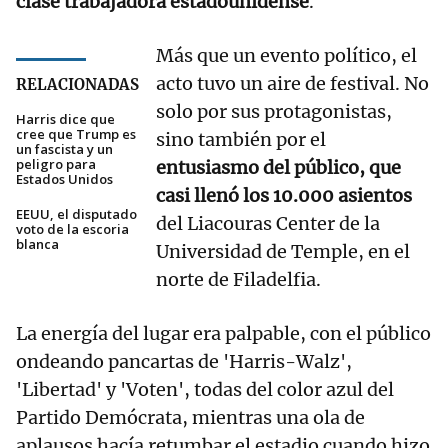
clase trabajadora estadounidense
.
Más que un evento político, el
acto tuvo un aire de festival. No
RELACIONADAS
solo por sus protagonistas,
Harris dice que
cree que Trump es
sino también por el
un fascista y un
peligro para
entusiasmo del público, que
Estados Unidos
casi llenó los 10.000 asientos
EEUU, el disputado
del Liacouras Center de la
voto de la escoria
blanca
Universidad de Temple, en el
norte de Filadelfia.
La energía del lugar era palpable, con el público
ondeando pancartas de 'Harris-Walz',
'Libertad' y 'Voten', todas del color azul del
Partido Demócrata, mientras una ola de
aplausos hacía retumbar el estadio cuando hizo