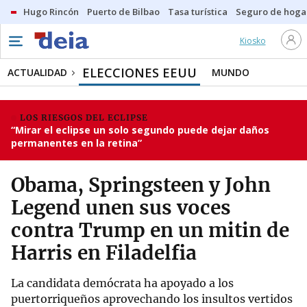
Hugo Rincón
Puerto de Bilbao
Tasa turística
Seguro de hoga
Kiosko
ELECCIONES EEUU
ACTUALIDAD
MUNDO
LOS RIESGOS DEL ECLIPSE
“Mirar el eclipse un solo segundo puede dejar daños
permanentes en la retina”
Obama, Springsteen y John
Legend unen sus voces
contra Trump en un mitin de
Harris en Filadelfia
La candidata demócrata ha apoyado a los
puertorriqueños aprovechando los insultos vertidos