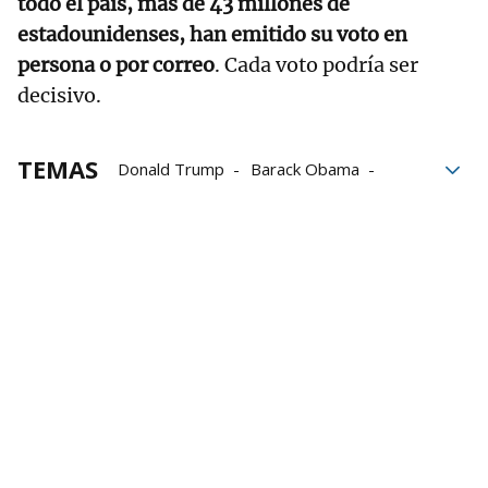
todo el país, más de 43 millones de
estadounidenses, han emitido su voto en
persona o por correo
. Cada voto podría ser
decisivo.
TEMAS
Donald Trump
Barack Obama
Filadelfia
Bruce Springsteen
EE.UU.
Elecciones EEUU
Kamala Harris