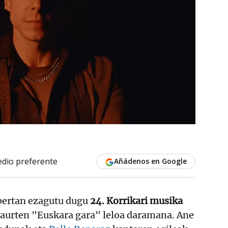
dio preferente
Añádenos en Google
bertan ezagutu dugu
24. Korrikari musika
aurten "Euskara gara" leloa daramana. Ane