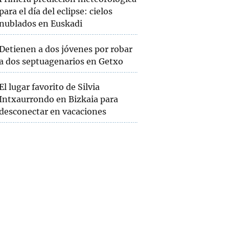
para el día del eclipse: cielos
nublados en Euskadi
Detienen a dos jóvenes por robar
a dos septuagenarios en Getxo
El lugar favorito de Silvia
Intxaurrondo en Bizkaia para
desconectar en vacaciones