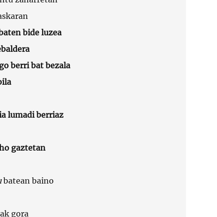
askaran
baten bide luzea
baldera
o berri bat bezala
bila
a lumadi berriaz
aho gaztetan
u
batean baino
eak gora