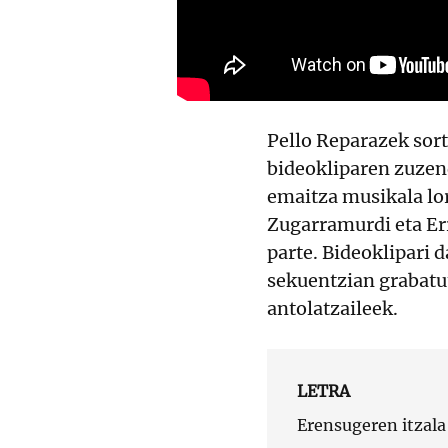
Pello Reparazek sort
bideokliparen zuzen
emaitza musikala lo
Zugarramurdi eta Er
parte. Bideoklipari
sekuentzian grabatu
antolatzaileek.
LETRA
Erensugeren itzala