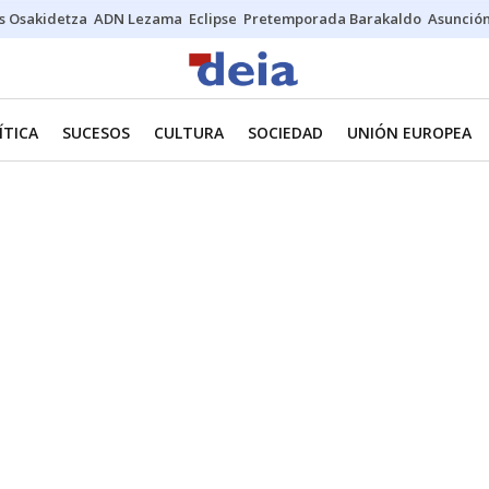
s Osakidetza
ADN Lezama
Eclipse
Pretemporada Barakaldo
Asunción
ÍTICA
SUCESOS
CULTURA
SOCIEDAD
UNIÓN EUROPEA