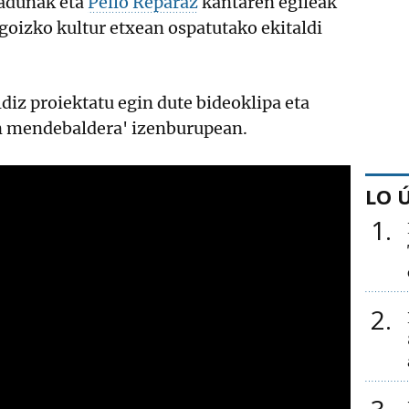
radunak eta
Pello Reparaz
kantaren egileak
goizko kultur etxean ospatutako ekitaldi
diz proiektatu egin dute bideoklipa eta
an mendebaldera' izenburupean.
LO 
1
2