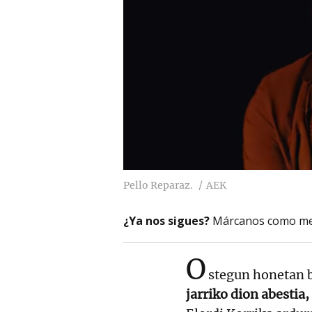
Pello Reparaz.
AEK
¿Ya nos sigues?
Márcanos como me
O
stegun honetan 
jarriko dion abestia,