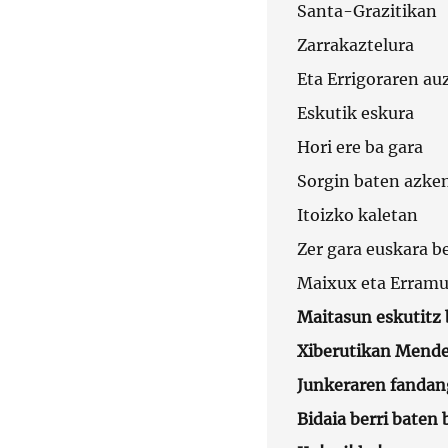
Santa-Grazitikan
Zarrakaztelura
Eta Errigoraren au
Eskutik eskura
Hori ere ba gara
Sorgin baten azke
Itoizko kaletan
Zer gara euskara b
Maixux eta Erramu
Maitasun eskutitz 
Xiberutikan Mende
Junkeraren fandang
Bidaia berri baten 