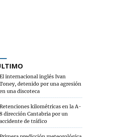
ÚLTIMO
El internacional inglés Ivan
Toney, detenido por una agresión
en una discoteca
Retenciones kilométricas en la A-
8 dirección Cantabria por un
accidente de tráfico
Primera predicción meteorológica