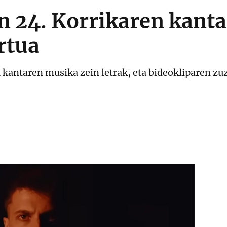
 24. Korrikaren kanta,
rtua
u kantaren musika zein letrak, eta bideokliparen z