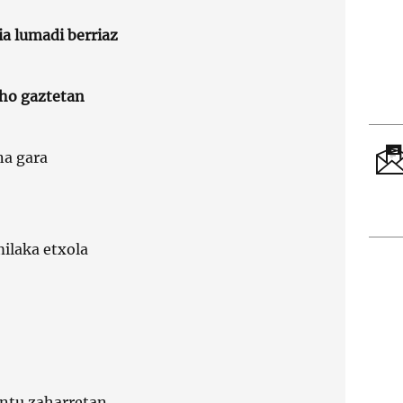
a lumadi berriaz
aho gaztetan
na gara
milaka etxola
ontu zaharretan