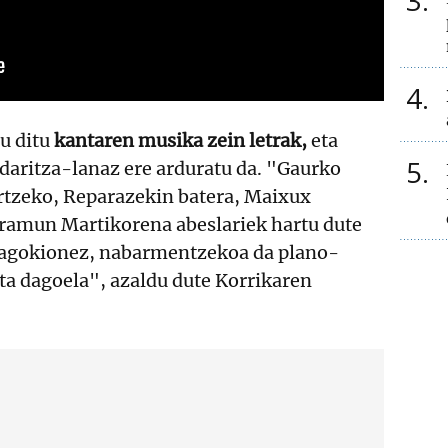
3
4
u ditu
kantaren musika zein letrak,
eta
5
daritza-lanaz ere arduratu da. "Gaurko
rtzeko, Reparazekin batera, Maixux
ramun Martikorena abeslariek hartu dute
 dagokionez, nabarmentzekoa da plano-
ta dagoela", azaldu dute Korrikaren