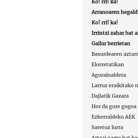
Ko! rri! ka!
Arranoaren hegaldi
Ko! rri! ka!
Irrintzi zahar bat 
Gailur berrietan
Basurdearen aztar
Elorretatikan
Agurainaldera
Larruz eraikitako 
Dajlatik Gazara
Hor da gure gogoa
Ezkerraldeko AEK
Saretuz lurra
Artzai gazte bat k