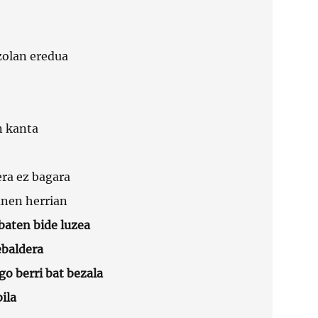
zolan eredua
n kanta
era ez bagara
nen herrian
baten bide luzea
baldera
o berri bat bezala
bila