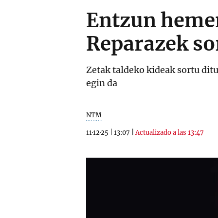
Entzun hemen
Reparazek so
Zetak taldeko kideak sortu dit
egin da
NTM
11·12·25
|
13:07
|
Actualizado a las 13:47