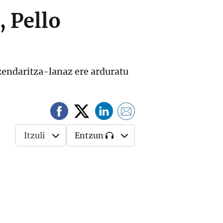
 Pello
uzendaritza-lanaz ere arduratu
Itzuli
Entzun