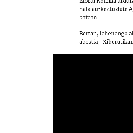
Elordi Korrika ardu
hala aurkeztu dute A
batean.
Bertan, lehenengo al
abestia, 'Xiberutik