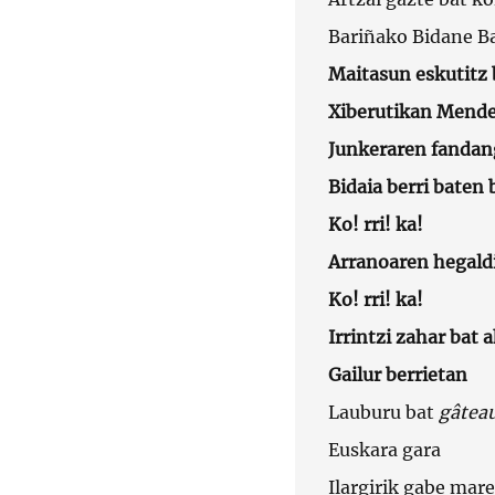
Bariñako Bidane B
Maitasun eskutitz 
Xiberutikan Mende
Junkeraren fandang
Bidaia berri baten 
Ko! rri! ka!
Arranoaren hegaldi
Ko! rri! ka!
Irrintzi zahar bat 
Gailur berrietan
Lauburu bat
gâtea
Euskara gara
Ilargirik gabe mar