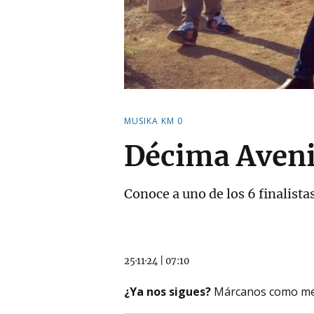
MUSIKA KM 0
Décima Aveni
Conoce a uno de los 6 finalista
25·11·24
|
07:10
¿Ya nos sigues?
Márcanos como me