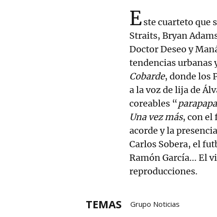
E
ste cuarteto que 
Straits, Bryan Adams,
Doctor Deseo y Maná,
tendencias urbanas 
Cobarde
, donde los 
a la voz de lija de Á
coreables “
parapapa
Una vez más
, con el
acorde y la presenci
Carlos Sobera, el fu
Ramón García... El v
reproducciones.
TEMAS
Grupo Noticias