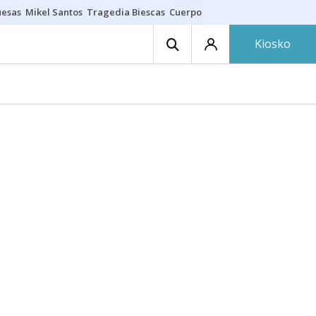
uesas
Mikel Santos
Tragedia Biescas
Cuerpo ría
Inmigración Bizkaia
Kiosko