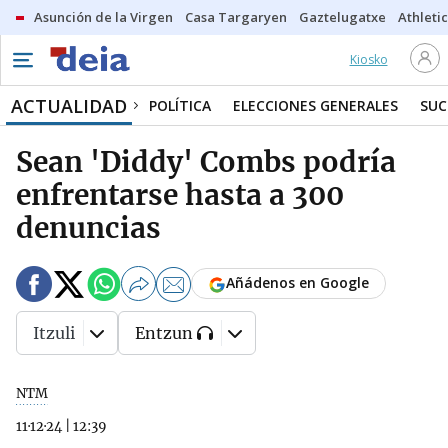
Asunción de la Virgen
Casa Targaryen
Gaztelugatxe
Athletic
Kiosko
ACTUALIDAD
POLÍTICA
ELECCIONES GENERALES
SUC
Sean 'Diddy' Combs podría
enfrentarse hasta a 300
denuncias
Añádenos en Google
Itzuli
Entzun
NTM
11·12·24
|
12:39