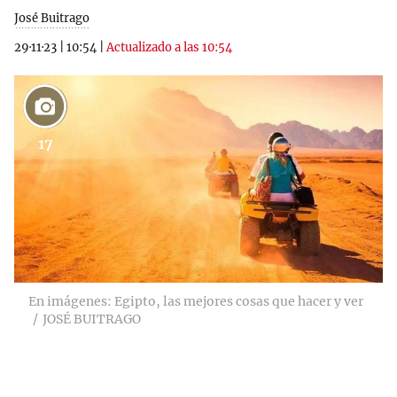
José Buitrago
29·11·23
|
10:54
|
Actualizado a las 10:54
17
En imágenes: Egipto, las mejores cosas que hacer y ver
JOSÉ BUITRAGO