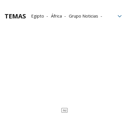
TEMAS
Egipto
África
Grupo Noticias
Ciudades
Unesco
patrimonio
Custodia