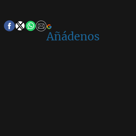
Añádenos
en
Google