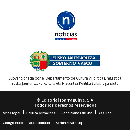
Subvencionada por el Departamento de Cultura y Política Lingüística
Eusko Jaurlaritzako Kultura eta Hizkuntza Politika Sailak lagunduta
© Editorial Iparraguirre, S.A
Todos los derechos reservados
Aviso legal
Política privacidad
Condiciones de uso
Cookies
Código ético
Accesibilidad
Administrar Utiq