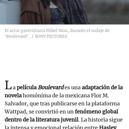
El actor gasteiztarra Mikel Niso, durante el rodaje de
'Boulevard'.
SONY PICTURES
L
a
película
Boulevard
es una
adaptación de la
novela
homónima de la mexicana Flor M.
Salvador, que tras publicarse en la plataforma
Wattpad, se convirtió en un
fenómeno global
dentro de la literatura juvenil
. La historia sigue
la intensa y emocional relación entre
Hasley