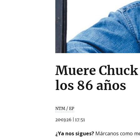
Muere Chuck N
los 86 años
NTM / EP
20·03·26
|
17:51
¿Ya nos sigues?
Márcanos como me