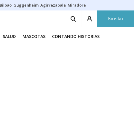
Bilbao
Guggenheim
Agirrezabala
Miradores en Bilbao
Arrese
Sequí
Kiosko
SALUD
MASCOTAS
CONTANDO HISTORIAS