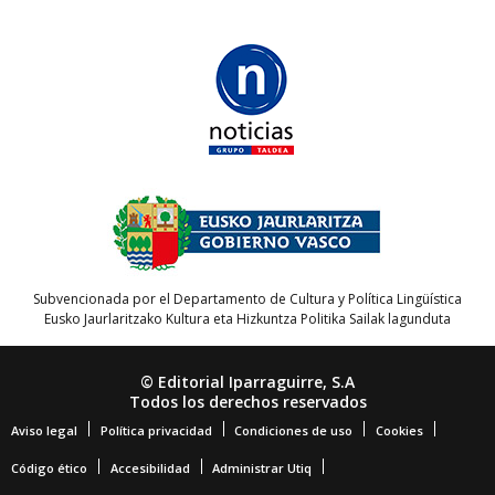
Subvencionada por el Departamento de Cultura y Política Lingüística
Eusko Jaurlaritzako Kultura eta Hizkuntza Politika Sailak lagunduta
© Editorial Iparraguirre, S.A
Todos los derechos reservados
Aviso legal
Política privacidad
Condiciones de uso
Cookies
Código ético
Accesibilidad
Administrar Utiq