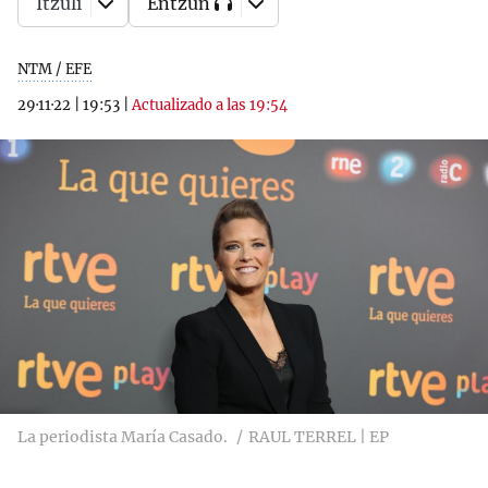
Itzuli
Entzun
NTM / EFE
29·11·22
|
19:53
|
Actualizado a las 19:54
La periodista María Casado.
RAUL TERREL | EP