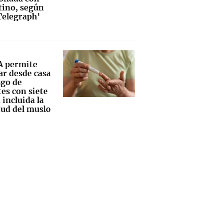
tino, según
Telegraph'
A permite
ar desde casa
sgo de
es con siete
 incluida la
tud del muslo