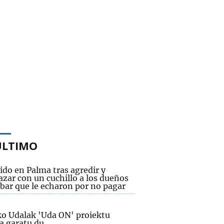
ÚLTIMO
ido en Palma tras agredir y
zar con un cuchillo a los dueños
 bar que le echaron por no pagar
ko Udalak 'Uda ON' proiektu
a garatu du