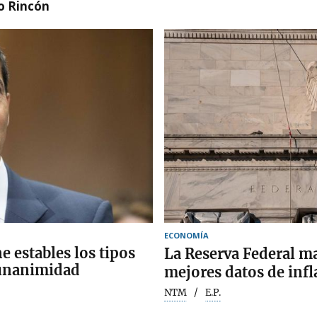
o Rincón
ECONOMÍA
e estables los tipos
La Reserva Federal m
 unanimidad
mejores datos de inf
NTM
E.P.