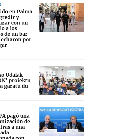
S
ido en Palma
gredir y
zar con un
lo a los
s de un bar
e echaron por
gar
ko Udalak
ON' proiektu
ua garatu du
FA pagó una
nización de
ifras a una
ada
ionada con