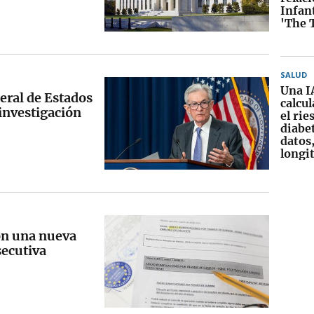
Infan
'The 
SALUD
Una I
deral de Estados
calcul
investigación
el rie
diabet
datos,
longi
con una nueva
secutiva