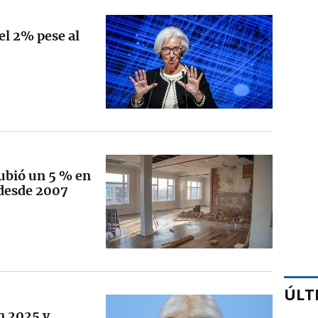
el 2% pese al
ubió un 5 % en
 desde 2007
ÚLT
n 2025 y