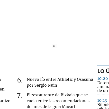
LO 
6
10:26
n
Nuevo lío entre Athletic y Osasuna
Deten
por Sergio Nuin
amena
 en
de un
7
El restaurante de Bizkaia que se
10:15
ranizo
cuela entre las recomendaciones
Bilbo
del mes de la guía Macarfi
pilotu