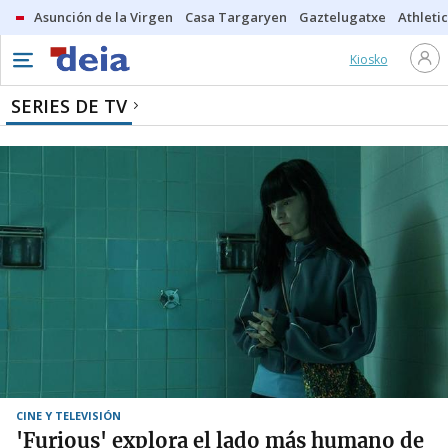
Asunción de la Virgen
Casa Targaryen
Gaztelugatxe
Athletic
Kiosko
SERIES DE TV
CINE Y TELEVISIÓN
'Furious' explora el lado más humano de