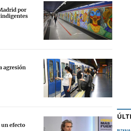
 Madrid por
 indigentes
a agresión
ÚLT
 un efecto
BIZKAIA