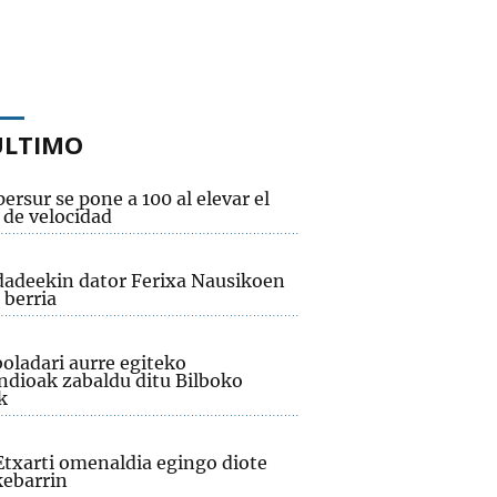
ÚLTIMO
ersur se pone a 100 al elevar el
 de velocidad
adeekin dator Ferixa Nausikoen
 berria
oladari aurre egiteko
dioak zabaldu ditu Bilboko
k
Etxarti omenaldia egingo diote
ebarrin