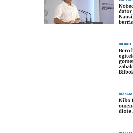
Nobed
dator
Nausi
berri
BILBAO
Bero 
egite
gome
zabal
Bilbo
BIZKAIA
Niko 
omena
diote
BIZKAIA