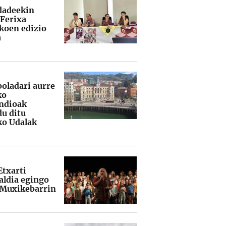
adeekin
 Ferixa
koen edizio
a
boladari aurre
ko
ndioak
du ditu
ko Udalak
Etxarti
ldia egingo
 Muxikebarrin