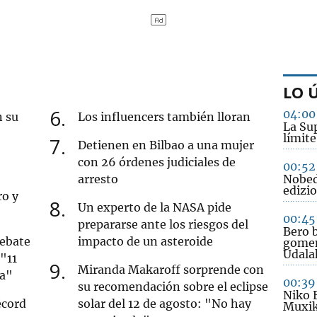
LO 
6
04:00
n su
Los influencers también lloran
La Sup
límite
7
Detienen en Bilbao a una mujer
con 26 órdenes judiciales de
00:52
arresto
Nobed
edizio
ro y
8
Un experto de la NASA pide
00:45
prepararse ante los riesgos del
Bero b
debate
impacto de un asteroide
gomen
Udala
 "11
9
Miranda Makaroff sorprende con
ua"
00:39
su recomendación sobre el eclipse
Niko 
écord
solar del 12 de agosto: "No hay
Muxik