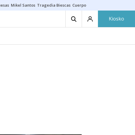
uesas
Mikel Santos
Tragedia Biescas
Cuerpo ría
Inmigración Bizkaia
Kiosko