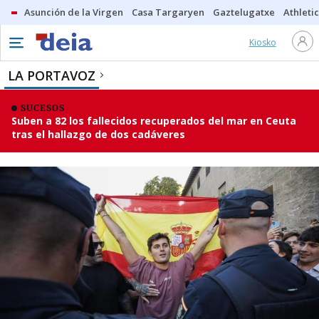
Asunción de la Virgen
Casa Targaryen
Gaztelugatxe
Athletic
Kiosko
LA PORTAVOZ
SUCESOS
Suben a 82 los fallecidos recuperados del mar en Ceuta
tras el hallazgo de dos cadáveres