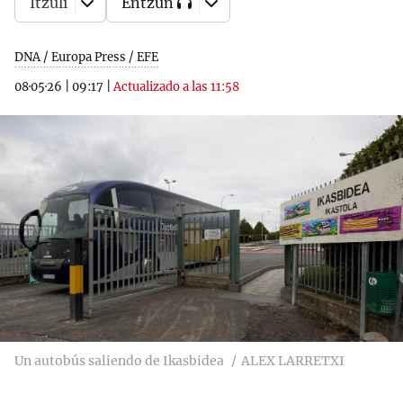
Itzuli
Entzun
DNA / Europa Press / EFE
08·05·26
|
09:17
|
Actualizado a las 11:58
Un autobús saliendo de Ikasbidea
ALEX LARRETXI