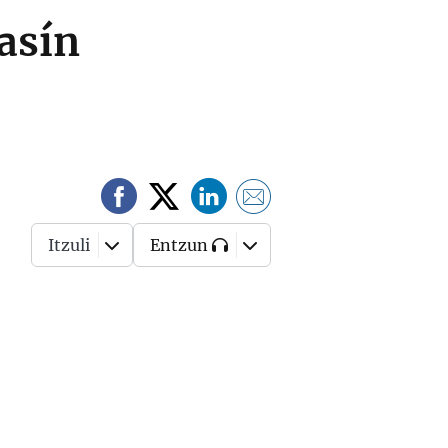
asín
Itzuli
Entzun