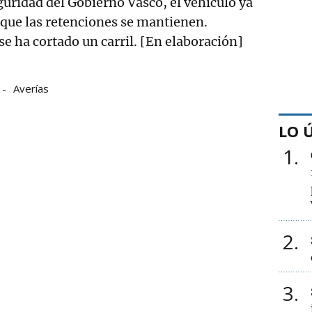
uridad del Gobierno Vasco, el vehículo ya
nque las retenciones se mantienen.
ha cortado un carril. [En elaboración]
Averías
LO 
1
2
3