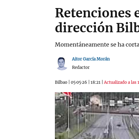
Retenciones 
dirección Bil
Momentáneamente se ha cortad
Aitor García Morán
Redactor
Bilbao
|
05·05·26
|
18:21
|
Actualizado a las 