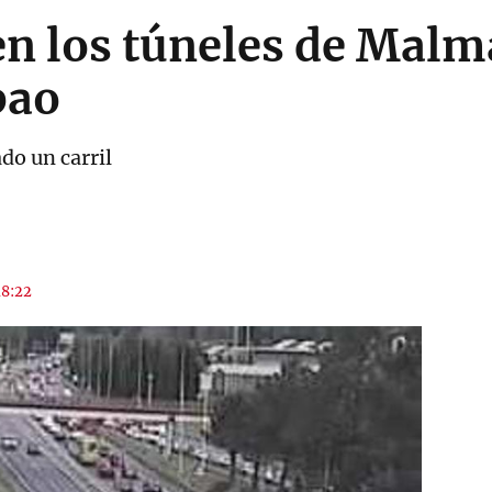
en los túneles de Malm
bao
o un carril
18:22