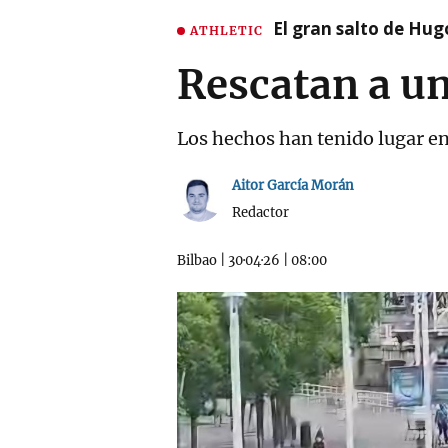
El gran salto de Hug
ATHLETIC
Rescatan a un
Los hechos han tenido lugar en
Aitor García Morán
Redactor
Bilbao
|
30·04·26
|
08:00