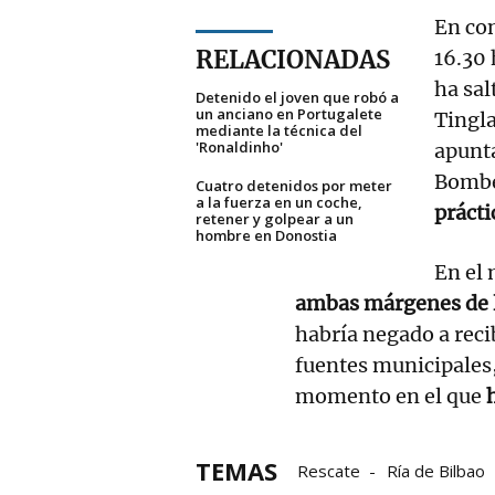
En con
RELACIONADAS
16.30
ha sal
Detenido el joven que robó a
un anciano en Portugalete
Tingla
mediante la técnica del
'Ronaldinho'
apunta
Bombe
Cuatro detenidos por meter
a la fuerza en un coche,
prácti
retener y golpear a un
hombre en Donostia
En el
ambas márgenes de l
habría negado a reci
fuentes municipales,
momento en el que
TEMAS
Rescate
Ría de Bilbao