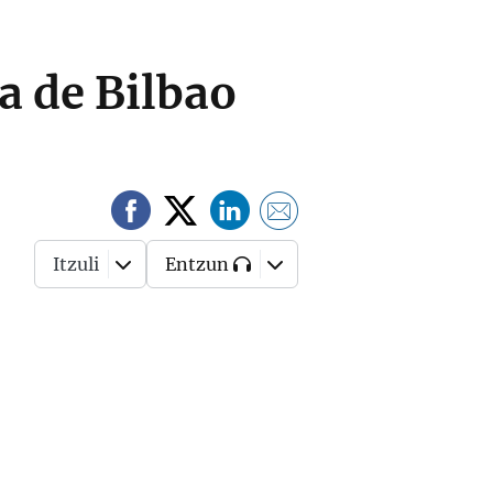
a de Bilbao
Itzuli
Entzun