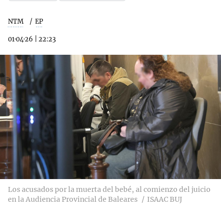
NTM
EP
01·04·26
|
22:23
Los acusados por la muerta del bebé, al comienzo del juicio
en la Audiencia Provincial de Baleares
ISAAC BUJ