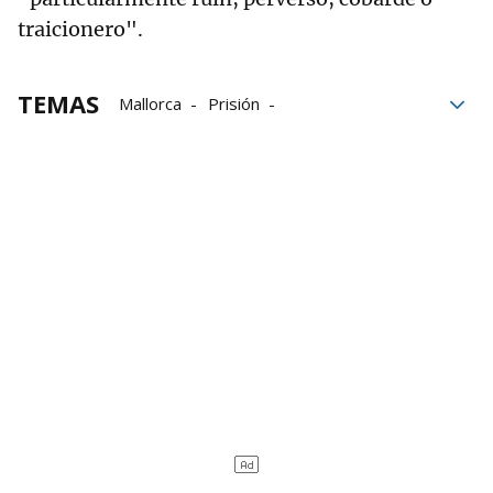
traicionero".
TEMAS
Mallorca
Prisión
Prisión permanente revisable
Detenido
Guardia Civil