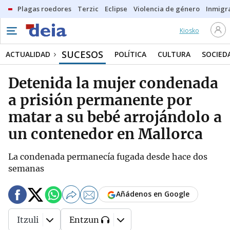
Plagas roedores
Terzic
Eclipse
Violencia de género
Inmigra
Kiosko
SUCESOS
ACTUALIDAD
POLÍTICA
CULTURA
SOCIED
Detenida la mujer condenada
a prisión permanente por
matar a su bebé arrojándolo a
un contenedor en Mallorca
La condenada permanecía fugada desde hace dos
semanas
Añádenos en Google
Itzuli
Entzun