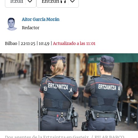
Itzuli
Entzun
Aitor García Morán
Redactor
Bilbao
|
22·11·25
|
10:49
|
Actualizado a las 11:01
Dos agentes de la Ertzaintza en Gasteiz
PILAR BARCO