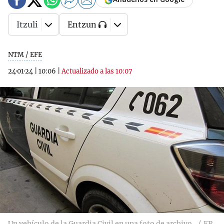
Itzuli
Entzun
NTM / EFE
24·01·24
|
10:06
|
Actualizado a las 10:07
Un vehículo de la Guardia Civil en una foto de archivo.
EP