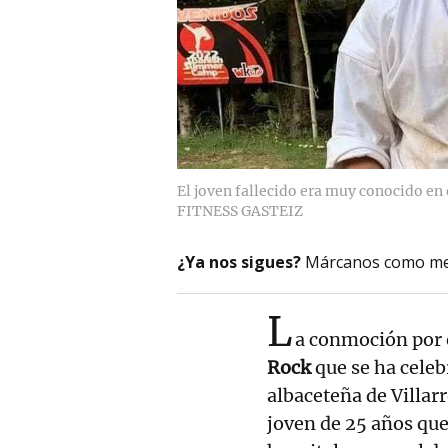
El joven fallecido era muy conocido en 
FITNESS GASTEIZ
¿Ya nos sigues?
Márcanos como me
L
a conmoción por e
Rock
que se ha celeb
albaceteña de Villarr
joven de 25 años que 