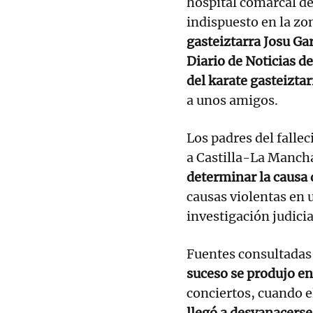
hospital comarcal de
indispuesto en la zo
gasteiztarra Josu Ga
Diario de Noticias de
del karate gasteiztar
a unos amigos.
Los padres del falle
a Castilla-La Manch
determinar la causa 
causas violentas en 
investigación judicia
Fuentes consultadas
suceso se produjo en
conciertos, cuando e
llegó a desvanacerse