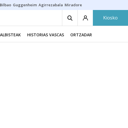
Bilbao
Guggenheim
Agirrezabala
Miradores en Bilbao
Arrese
Sequí
Kiosko
ALBISTEAK
HISTORIAS VASCAS
ORTZADAR