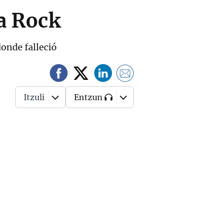
ña Rock
donde falleció
Itzuli
Entzun