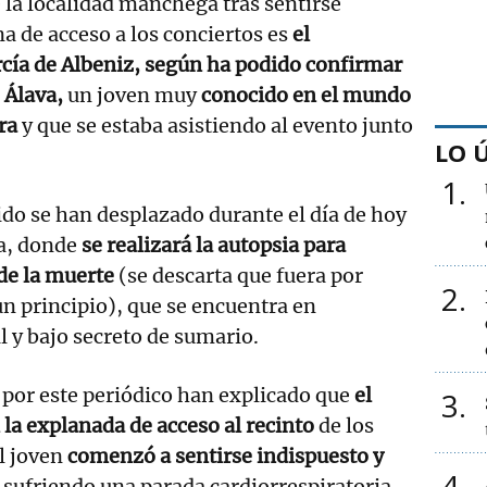
 la localidad manchega tras sentirse
na de acceso a los conciertos es
el
rcía de Albeniz
, según ha podido confirmar
 Álava,
un joven muy
conocido en el mundo
ra
y que se estaba asistiendo al evento junto
LO 
1
cido se han desplazado durante el día de hoy
a, donde
se realizará la autopsia para
de la muerte
(se descarta que fuera por
2
un principio), que se encuentra en
l y bajo secreto de sumario.
 por este periódico han explicado que
el
3
 la explanada de acceso al recinto
de los
l joven
comenzó a sentirse indispuesto y
4
sufriendo una parada cardiorrespiratoria.