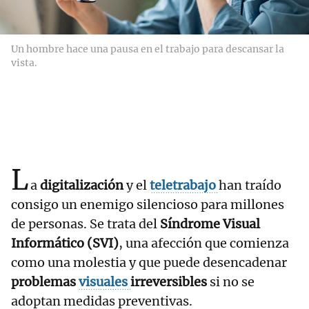
Un hombre hace una pausa en el trabajo para descansar la
vista.
L
a
digitalización
y el
teletrabajo
han traído
consigo un enemigo silencioso para millones
de personas. Se trata del
Síndrome Visual
Informático (SVI)
, una afección que comienza
como una molestia y que puede desencadenar
problemas
visuales
irreversibles
si no se
adoptan medidas preventivas.