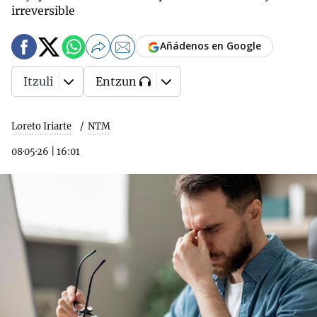
irreversible
Añádenos en Google
Itzuli
Entzun
Loreto Iriarte
NTM
08·05·26
|
16:01