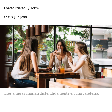
Loreto Iriarte
NTM
14·11·25
|
19:00
Tres amigas charlan distendidamente en una cafetería.