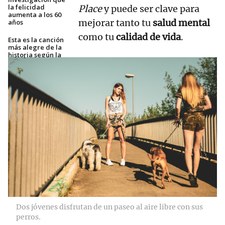
la felicidad
Place
y puede ser clave para
aumenta a los 60
mejorar tanto tu
salud mental
años
como tu
calidad de vida
.
Esta es la canción
más alegre de la
historia según la
ciencia
Dos jóvenes disfrutan de un paseo al aire libre con sus
perros.