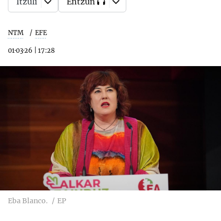
Itzuli
Entzun
NTM
EFE
01·03·26
|
17:28
Eba Blanco.
EP