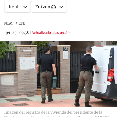
Itzuli
Entzun
NTM
EFE
19·11·25
|
09:38
|
Actualizado a las 09:40
Imagen del registro de la vivienda del presidente de la