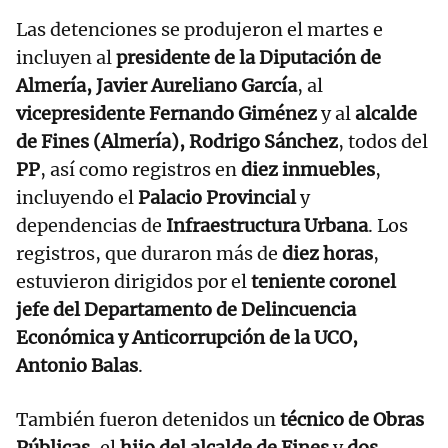
Las detenciones se produjeron el martes e
incluyen al
presidente de la Diputación de
Almería, Javier Aureliano García
, al
vicepresidente Fernando Giménez
y al
alcalde
de Fines (Almería), Rodrigo Sánchez
, todos del
PP
, así como registros en
diez inmuebles
,
incluyendo el
Palacio Provincial
y
dependencias de
Infraestructura Urbana
. Los
registros, que duraron más de
diez horas
,
estuvieron dirigidos por el
teniente coronel
jefe del Departamento de Delincuencia
Económica y Anticorrupción de la UCO,
Antonio Balas
.
También fueron detenidos un
técnico de Obras
Públicas
, el
hijo del alcalde de Fines
y
dos