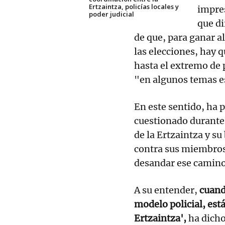
Ertzaintza, policías locales y
impres
poder judicial
que di
de que, para ganar 
las elecciones, hay 
hasta el extremo de 
"en algunos temas es
En este sentido, ha 
cuestionado durante 
de la Ertzaintza y s
contra sus miembro
desandar ese camino
A su entender,
cuan
modelo policial, est
Ertzaintza',
ha dicho