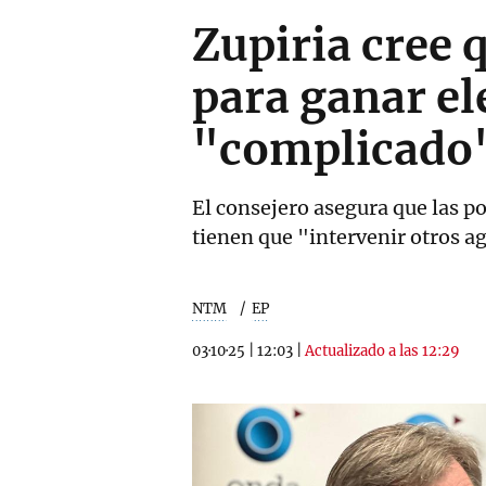
Zupiria cree 
para ganar el
"complicado
El consejero asegura que las po
tienen que "intervenir otros a
NTM
EP
03·10·25
|
12:03
|
Actualizado a las 12:29