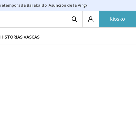
retemporada Barakaldo
Asunción de la Virgen
Casa Targaryen
Gazt
Kiosko
HISTORIAS VASCAS