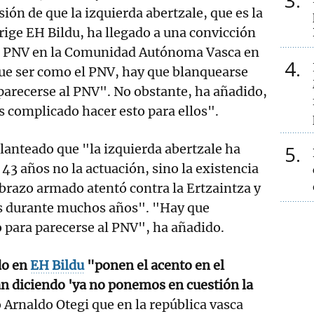
3
ión de que la izquierda abertzale, que es la
rige EH Bildu, ha llegado a una convicción
al PNV en la Comunidad Autónoma Vasca en
4
que ser como el PNV, hay que blanquearse
parecerse al PNV". No obstante, ha añadido,
 complicado hacer esto para ellos".
planteado que "la izquierda abertzale ha
5
43 años no la actuación, sino la existencia
u brazo armado atentó contra la Ertzaintza y
s durante muchos años". "Hay que
 para parecerse al PNV", ha añadido.
do en
EH Bildu
"ponen el acento en el
án diciendo 'ya no ponemos en cuestión la
 Arnaldo Otegi que en la república vasca