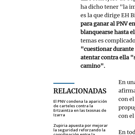
ha dicho tener "la i
es la que dirige EH B
para ganar al PNV en
blanquearse hasta e
temas es complicado
"cuestionar durante 
atentar contra ella 
camino".
En una
RELACIONADAS
afirma
con el
El PNV condena la aparición
de carteles contra la
propug
Ertzaintza en las txosnas de
Izarra
con el
Zupiria apuesta por mejorar
la seguridad reforzando la
En tod
coordinación entre la