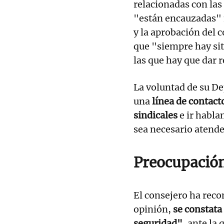
relacionadas con las
"están encauzadas" 
y la aprobación del 
que "siempre hay sit
las que hay que dar 
La voluntad de su D
una
línea de contac
sindicales
e ir habla
sea necesario atende
Preocupación
El consejero ha reco
opinión,
se constata
seguridad",
ante la 