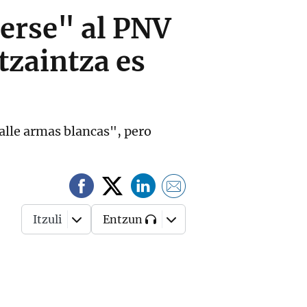
cerse" al PNV
tzaintza es
calle armas blancas", pero
Itzuli
Entzun