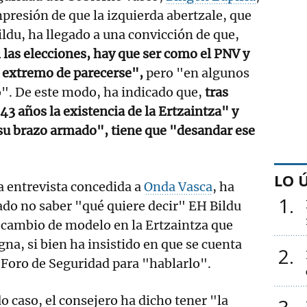
mpresión de que la izquierda abertzale, que
ildu, ha llegado a una convicción de que,
 las elecciones, hay que ser como el PNV y
l extremo de parecerse",
pero "en algunos
". De este modo, ha indicado que,
tras
43 años la existencia de la Ertzaintza" y
"su brazo armado", tiene que "desandar ese
LO 
 entrevista concedida a
Onda Vasca
, ha
1
do no saber "qué quiere decir" EH Bildu
 cambio de modelo en la Ertzaintza que
na, si bien ha insistido en que se cuenta
2
 Foro de Seguridad para "hablarlo".
o caso, el consejero ha dicho tener "la