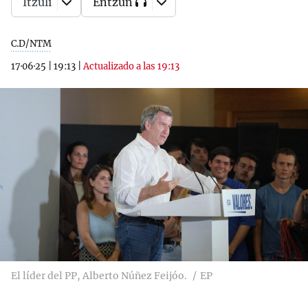
Itzuli
Entzun
C.D/NTM
17·06·25
|
19:13
|
Actualizado a las 19:13
El líder del PP, Alberto Núñez Feijóo.
EP