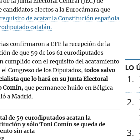
 de la Junta Electoral Central (JEC) de
de candidatos electos a la Eurocámara que
requisito de acatar la Constitución española
rodiputado catalán.
as confirmaron a EFE la recepción de la
ción de que 59 de los 61 eurodiputados
n cumplido con el requisito del acatamiento
LO 
 el Congreso de los Diputados,
todos salvo
1
ialista que lo hará en su Junta Electoral
io Comín,
que permanece huido en Bélgica
ió a Madrid.
2
tal de 59 eurodiputados acatan la
itución y sólo Toni Comín se queda de
3
nto sin acta
EP