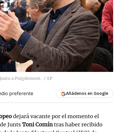
 junto a Puigdemont.
EP
dio preferente
Añádenos en Google
opeo
dejará vacante por el momento el
 de Junts
Toni Comín
tras haber recibido