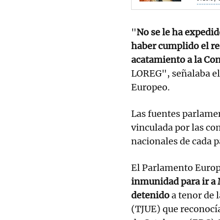
"
No se le ha expedid
haber cumplido el r
acatamiento a la Co
LOREG", señalaba el 
Europeo.
Las fuentes parlame
vinculada por las co
nacionales de cada pa
El Parlamento Euro
inmunidad para ir a 
detenido
a tenor de l
(TJUE) que reconocía