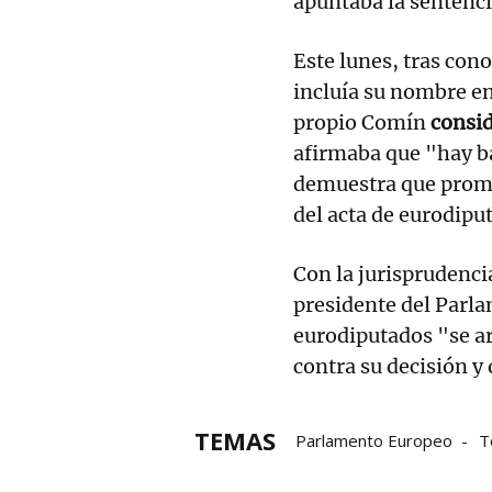
apuntaba la sentenci
Este lunes, tras cono
incluía su nombre en
propio Comín
consid
afirmaba que "hay b
demuestra que promet
del acta de eurodipu
Con la jurisprudenci
presidente del Parl
eurodiputados "se a
contra su decisión y 
TEMAS
Parlamento Europeo
T
Constitución