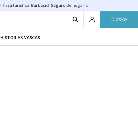
o
Tasa turística
Barbacid
Seguro de hogar
Lío Athletic-Osasuna
Mast
Kiosko
HISTORIAS VASCAS