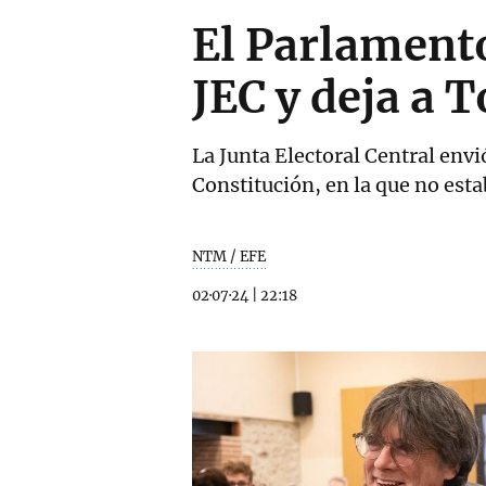
El Parlamento
JEC y deja a 
La Junta Electoral Central envi
Constitución, en la que no esta
NTM / EFE
02·07·24
|
22:18