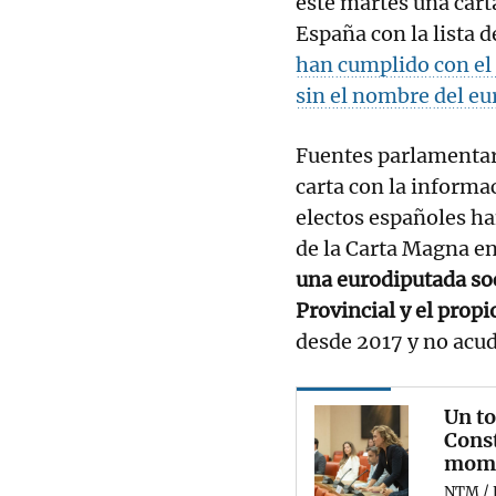
este martes una carta
España con la lista 
han cumplido con el 
sin el nombre del eu
Fuentes parlamentari
carta con la informa
electos españoles ha
de la Carta Magna en
una eurodiputada soc
Provincial y el prop
desde 2017 y no acud
Un to
Const
mome
NTM / 