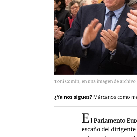
Toni Comín, en una imagen de archivo
¿Ya nos sigues?
Márcanos como me
E
l
Parlamento Eur
escaño del dirigente